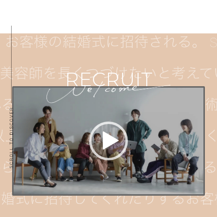
RECRUIT
動
画
プ
レ
ー
ヤ
ー