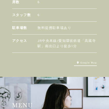
席数
6
スタッフ数
6
駐車場数
無料提携駐車場あり
アクセス
JR中央本線/愛知環状鉄道「高蔵寺
駅」南出口より徒歩1分
Google Map
MENU