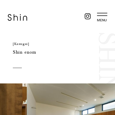
MENU
SHIN E
[Kasugai]
Shin enom