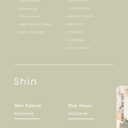
Shin fleurir
HEAD SPA
Shin enom
CEREMONY
Shin Lunua
NEWS&TOPICS
total beauty belle
RECRUIT
HAIR CATALOG
CONTACT
COMPANY
FOLLOW ME
Shin Kafune
Shin fleurir
RESERVE
RESERVE